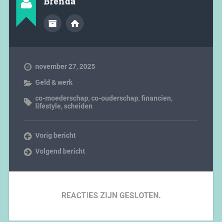
Brenda
november 27, 2025
Geld & werk
co-moederschap
,
co-ouderschap
,
financien
,
lifestyle
,
scheiden
Vorig bericht
Volgend bericht
REACTIES ZIJN GESLOTEN.